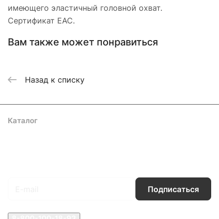
имеющего эластичный головной охват.
Сертификат EAC.
Вам также может понравиться
Назад к списку
Каталог
Акции
Бренды
Услуги
Блог
Условия оплаты
Условия доставки
Контакты
Магазины
Гарантия на товар
Документы
Оферта
Подписаться
на новости и акции
Подписаться
8-800-100-18-93