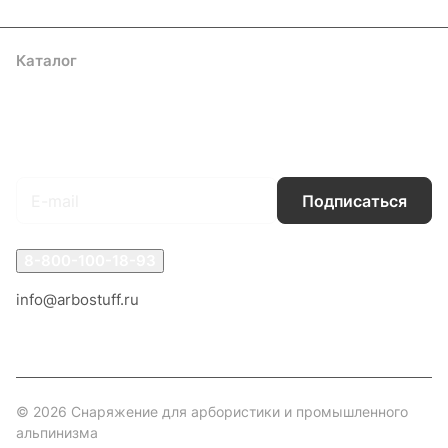
Каталог
Акции
Бренды
Услуги
Блог
Условия оплаты
Условия доставки
Контакты
Магазины
Гарантия на товар
Документы
Оферта
Подписаться
на новости и акции
Подписаться
8-800-100-18-93
info@arbostuff.ru
г. Липецк, ул. Стаханова 8а.
© 2026 Снаряжение для арбористики и промышленного
альпинизма