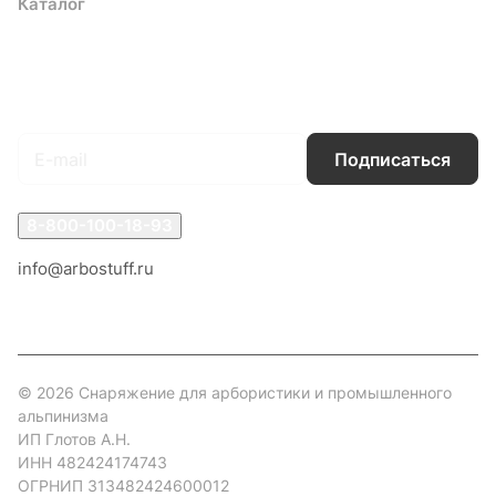
Каталог
Акции
Бренды
Услуги
Блог
Условия оплаты
Условия доставки
Контакты
Магазины
Гарантия на товар
Документы
Оферта
Подписаться
на новости и акции
Подписаться
8-800-100-18-93
info@arbostuff.ru
г. Липецк, ул. Стаханова 8а.
© 2026 Снаряжение для арбористики и промышленного
альпинизма
ИП Глотов А.Н.
ИНН 482424174743
ОГРНИП 313482424600012