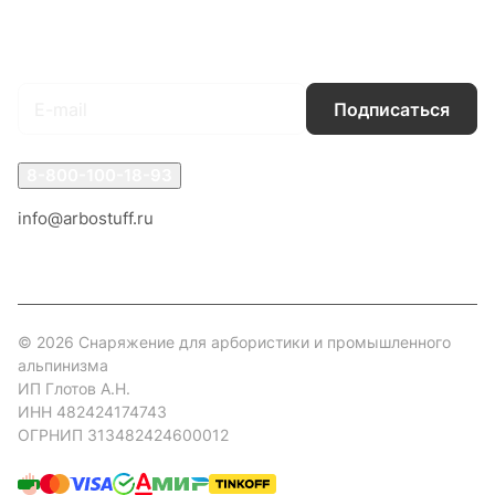
Подписаться
на новости и акции
Подписаться
8-800-100-18-93
info@arbostuff.ru
г. Липецк, ул. Стаханова 8а.
© 2026 Снаряжение для арбористики и промышленного
альпинизма
ИП Глотов А.Н.
ИНН 482424174743
ОГРНИП 313482424600012