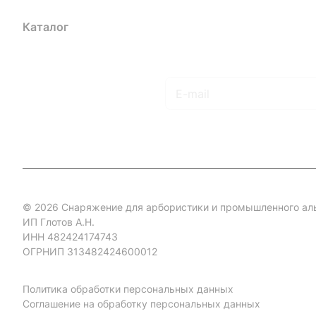
Каталог
Акции
Бренды
Услуги
Блог
Условия оплаты
Ус
Гарантия на товар
Документы
Оферта
Подписаться
на новости и акции
© 2026 Снаряжение для арбористики и промышленного ал
ИП Глотов А.Н.
ИНН 482424174743
ОГРНИП 313482424600012
Политика обработки персональных данных
Соглашение на обработку персональных данных