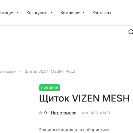
рмация
Как купить
Компания
Контакты
–
ые каски
Щиток VIZEN MESH | Petzl
НОВИНКИ
Щиток VIZEN MESH |
0
Нет отзывов
Арт.
A021AA00
Защитный щиток для арбористики.