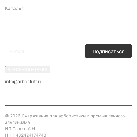
Каталог
Акции
Бренды
Услуги
Блог
Условия оплаты
Условия доставки
Контакты
Магазины
Гарантия на товар
Документы
Оферта
Подписаться
на новости и акции
Подписаться
8-800-100-18-93
info@arbostuff.ru
г. Липецк, ул. Стаханова 8а.
© 2026 Снаряжение для арбористики и промышленного
альпинизма
ИП Глотов А.Н.
ИНН 482424174743