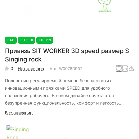
EAC
ЕН 358
ЕН 813
Привязь SIT WORKER 3D speed размер S
Singing rock
0
Нет отзывов
Арт.
W0076DR02
Полностью регулируемый ремень безопасности с
инновационными пряжками SPEED для удобного
положения рабочего. В новом дизайне сочетаются
безупречная функциональность, комфорт и легкость.
Предназначен для занятий без риска падения. Богатая
Все описание
поддержка спины, действительно большие петли для
снаряжения и пряжки SPEED делают привязь SIT WORKER
3D Speed ​​идеальной для повседневного использования.