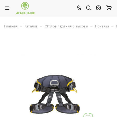
–
–
–
–
Главная
Каталог
СИЗ от падения с высоты
Привязи