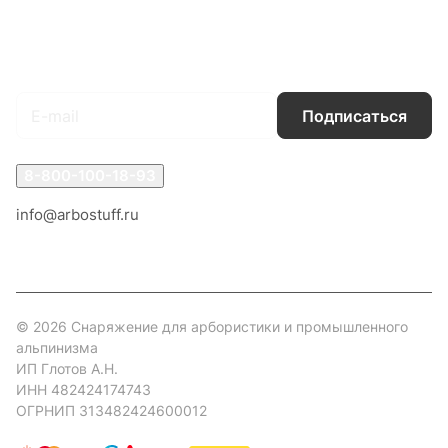
Гарантия на товар
Документы
Оферта
Подписаться
на новости и акции
Подписаться
8-800-100-18-93
info@arbostuff.ru
г. Липецк, ул. Стаханова 8а.
© 2026 Снаряжение для арбористики и промышленного
альпинизма
ИП Глотов А.Н.
ИНН 482424174743
ОГРНИП 313482424600012