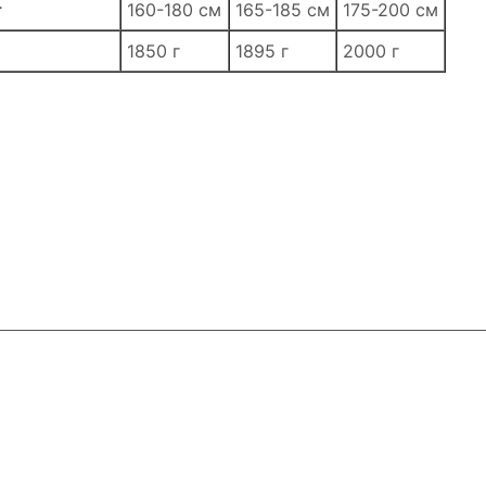
т
160-180 см
165-185 см
175-200 см
1850 г
1895 г
2000 г
ловия доставки
Контакты
Магазины