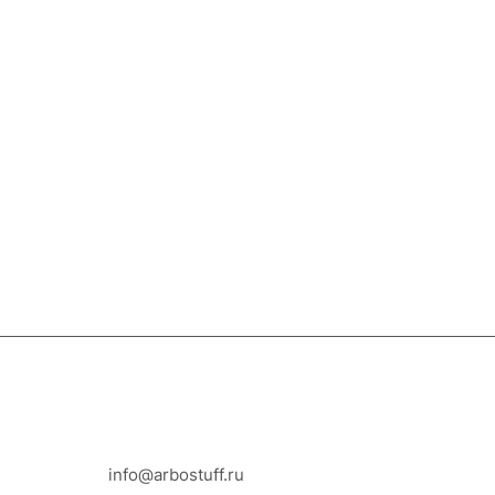
8-800-100-18-93
info@arbostuff.ru