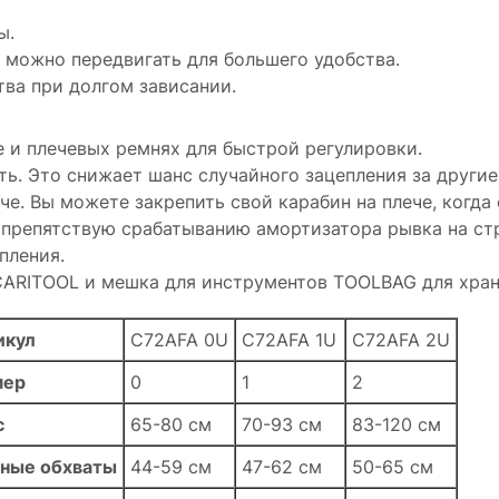
ы.
 можно передвигать для большего удобства.
тва при долгом зависании.
 и плечевых ремнях для быстрой регулировки.
ь. Это снижает шанс случайного зацепления за другие
. Вы можете закрепить свой карабин на плече, когда с
 препятствую срабатыванию амортизатора рывка на ст
пления.
 CARITOOL и мешка для инструментов TOOLBAG для хра
икул
C72AFA 0U
C72AFA 1U
C72AFA 2U
мер
0
1
2
с
65-80 см
70-93 см
83-120 см
ные обхваты
44-59 см
47-62 см
50-65 см