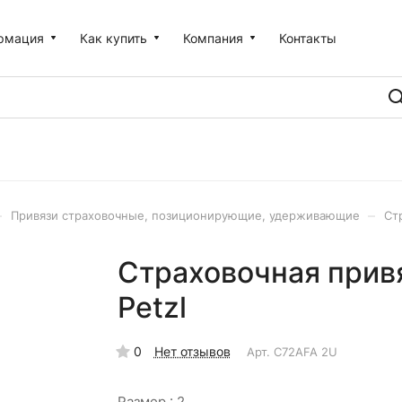
рмация
Как купить
Компания
Контакты
–
–
Привязи страховочные, позиционирующие, удерживающие
Ст
Страховочная привя
Petzl
0
Нет отзывов
Арт.
C72AFA 2U
Размер :
2