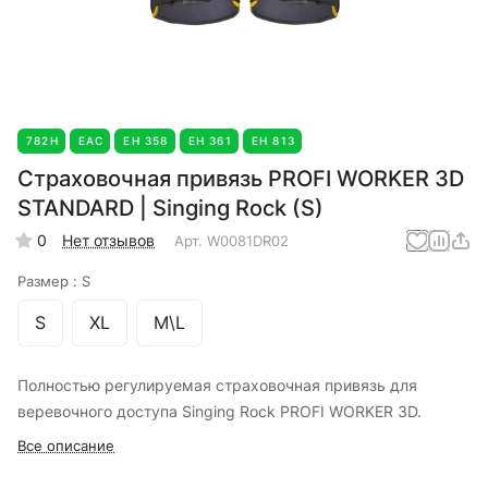
782Н
EAC
ЕН 358
ЕН 361
ЕН 813
Страховочная привязь PROFI WORKER 3D
STANDARD | Singing Rock (S)
0
Нет отзывов
Арт.
W0081DR02
Размер :
S
S
XL
M\L
Полностью регулируемая страховочная привязь для
веревочного доступа Singing Rock PROFI WORKER 3D.
Все описание