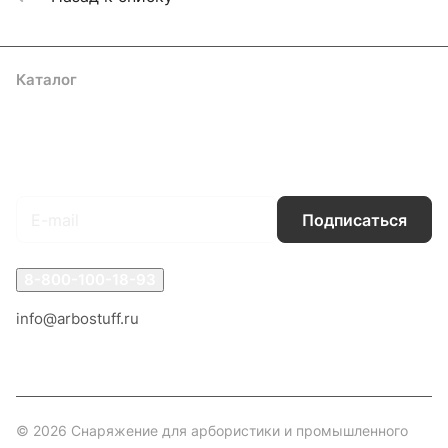
Каталог
Акции
Бренды
Услуги
Блог
Условия оплаты
Условия доставки
Контакты
Магазины
Гарантия на товар
Документы
Оферта
Подписаться
на новости и акции
Подписаться
8-800-100-18-93
info@arbostuff.ru
г. Липецк, ул. Стаханова 8а.
© 2026 Снаряжение для арбористики и промышленного