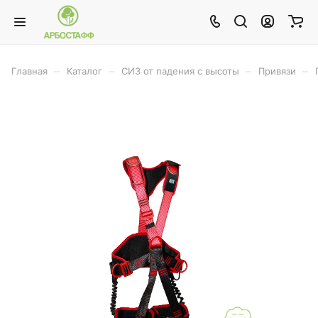
–
–
–
–
Главная
Каталог
СИЗ от падения с высоты
Привязи