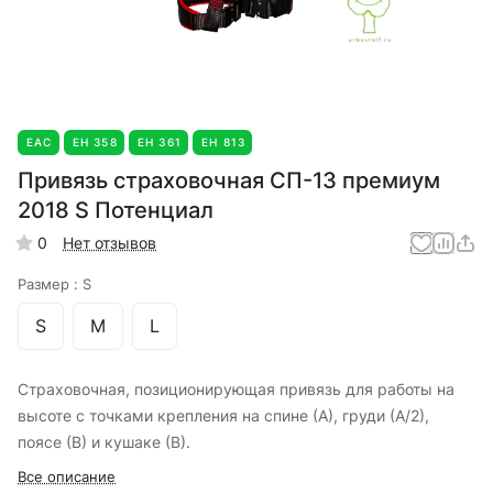
EAC
ЕН 358
ЕН 361
ЕН 813
Привязь страховочная СП-13 премиум
2018 S Потенциал
0
Нет отзывов
Размер :
S
S
M
L
Страховочная, позиционирующая привязь для работы на
высоте с точками крепления на спине (А), груди (А/2),
поясе (В) и кушаке (В).
Все описание