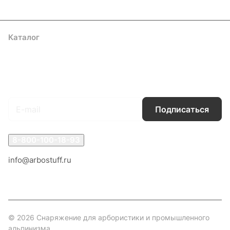
Каталог
Акции
Бренды
Услуги
Блог
Условия оплаты
Условия доставки
Контакты
Магазины
Гарантия на товар
Документы
Оферта
Подписаться
на новости и акции
Подписаться
8-800-100-18-93
info@arbostuff.ru
г. Липецк, ул. Стаханова 8а.
© 2026 Снаряжение для арбористики и промышленного
альпинизма