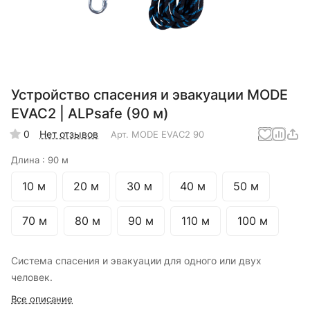
Устройство спасения и эвакуации MODE
EVAC2 | ALPsafe (90 м)
0
Нет отзывов
Арт.
MODE EVAC2 90
Длина :
90 м
10 м
20 м
30 м
40 м
50 м
70 м
80 м
90 м
110 м
100 м
Система спасения и эвакуации для одного или двух
человек.
Все описание