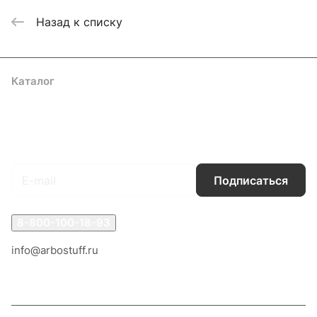
Назад к списку
Каталог
Акции
Бренды
Услуги
Блог
Условия оплаты
Условия доставки
Контакты
Магазины
Гарантия на товар
Документы
Оферта
Подписаться
на новости и акции
Подписаться
8-800-100-18-93
info@arbostuff.ru
г. Липецк, ул. Стаханова 8а.