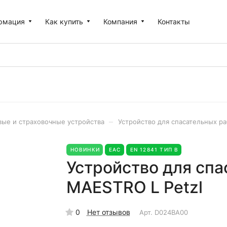
рмация
Как купить
Компания
Контакты
–
вые и страховочные устройства
Устройство для спасательных ра
НОВИНКИ
EAC
EN 12841 ТИП В
Устройство для спа
MAESTRO L Petzl
0
Нет отзывов
Арт.
D024BA00