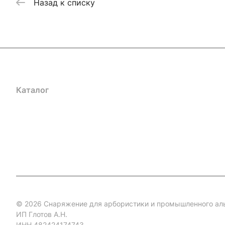
Назад к списку
Каталог
Акции
Бренды
Услуги
Блог
Условия оплаты
Ус
Гарантия на товар
Документы
Оферта
© 2026 Снаряжение для арбористики и промышленного ал
ИП Глотов А.Н.
ИНН 482424174743