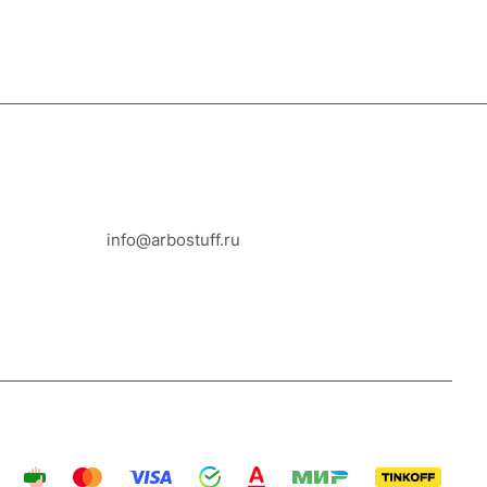
8-800-100-18-93
info@arbostuff.ru
г. Липецк, ул. Стаханова 8а.