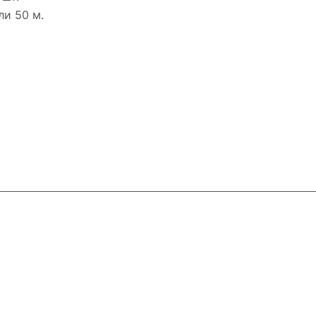
ли 50 м.
ловия доставки
Контакты
Магазины