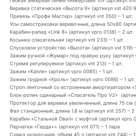
Гибкая анкерная линия «Анкерлайн 10» (артикул vnt 
Веревка статическая «Высота 9» (артикул vst 420 9)
Привязь «Профи Мастер» (артикул vnt 050) – 1 шт.
Усы самостраховки веревочные, длина 50х80 (артику
Карабин-рапид «Link 8» (артикул vpro 0138) – 2 шт.
Косынка спасательная (артикул vnt 233) – 1 шт.
Спусковое устройство «Высота» (артикул vst 519) –
Зажим ручной «Жумар» под правую руку (артикул vp
Стремя регулируемое (артикул vnt 213) – 1 шт.
Зажим «Капля» (артикул vpro 0085) – 1 шт.
Зажим грудной «Кроль» (артикул vpro 0086) – 1 шт.
Строп ленточный со встроенным амортизатором «Sor
Блок-ролик одинарный «Спасатель Про V2» (артикул
Протектор для веревки увеличенный, длина 75 см (а
Фал станционный, длина 1,8 м (артикул vnt 257) – 2 
Карабин «Стальной Овал» с муфтой (артикул vpro 00
Перчатки «Гарда+» (артикул vnt 071) – 1 пара
Сумка укладочная, объем 45 л (артикул vnt 244) – 1