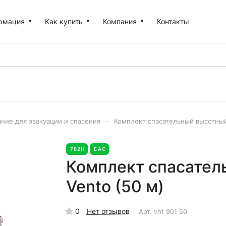
рмация
Как купить
Компания
Контакты
–
ние для эвакуации и спасения
Комплект спасательный высотный
782Н
EAC
Комплект спасател
Vento (50 м)
0
Нет отзывов
Арт.
vnt 901 50