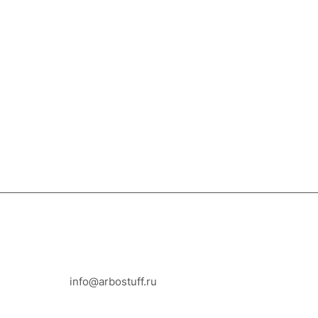
8-800-100-18-93
info@arbostuff.ru
г. Липецк, ул. Стаханова 8а.