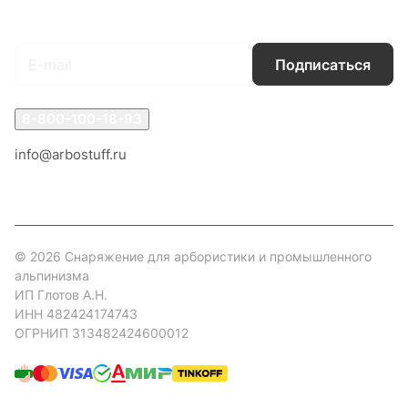
Подписаться
на новости и акции
Подписаться
8-800-100-18-93
info@arbostuff.ru
г. Липецк, ул. Стаханова 8а.
© 2026 Снаряжение для арбористики и промышленного
альпинизма
ИП Глотов А.Н.
ИНН 482424174743
ОГРНИП 313482424600012