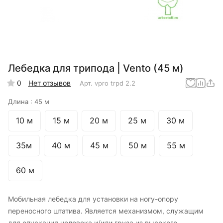
Лебедка для трипода | Vento (45 м)
0
Нет отзывов
Арт.
vpro trpd 2.2
Длина :
45 м
10 м
15 м
20 м
25 м
30 м
35м
40 м
45 м
50 м
55 м
60 м
Мобильная лебедка для установки на ногу-опору
переносного штатива. Является механизмом, служащим
для опускания человека и/или груза из высокого