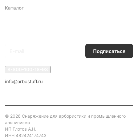
Каталог
Акции
Бренды
Услуги
Блог
Условия оплаты
Условия доставки
Контакты
Магазины
Гарантия на товар
Документы
Оферта
Подписаться
на новости и акции
Подписаться
8-800-100-18-93
info@arbostuff.ru
г. Липецк, ул. Стаханова 8а.
© 2026 Снаряжение для арбористики и промышленного
альпинизма
ИП Глотов А.Н.
ИНН 482424174743