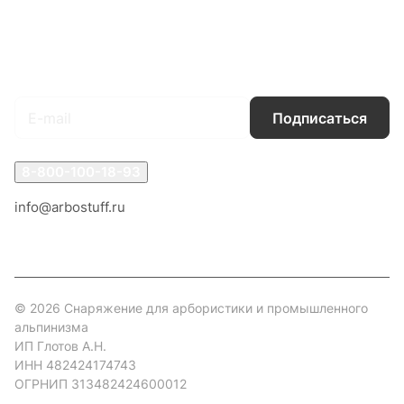
Условия доставки
Контакты
Магазины
Гарантия на товар
Документы
Оферта
Подписаться
на новости и акции
Подписаться
8-800-100-18-93
info@arbostuff.ru
г. Липецк, ул. Стаханова 8а.
© 2026 Снаряжение для арбористики и промышленного
альпинизма
ИП Глотов А.Н.
ИНН 482424174743
ОГРНИП 313482424600012