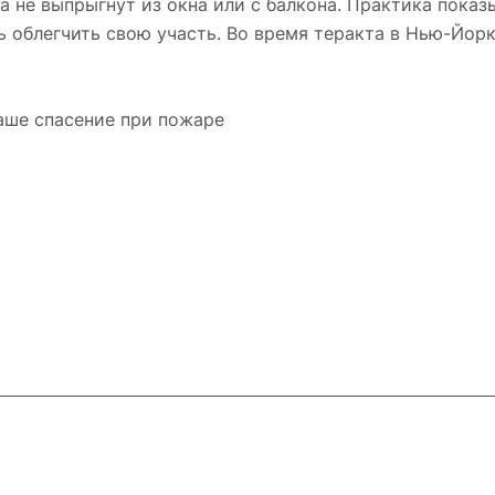
да не выпрыгнут из окна или с балкона. Практика пока
ь облегчить свою участь. Во время теракта в Нью-Йор
аше спасение при пожаре
ловия доставки
Контакты
Магазины