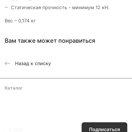
Статическая прочность - минимум 12 кН.
Вес – 0,174 кг
Вам также может понравиться
Назад к списку
Каталог
Акции
Бренды
Услуги
Блог
Условия оплаты
Условия доставки
Контакты
Магазины
Гарантия на товар
Документы
Оферта
Подписаться
на новости и акции
Подписаться