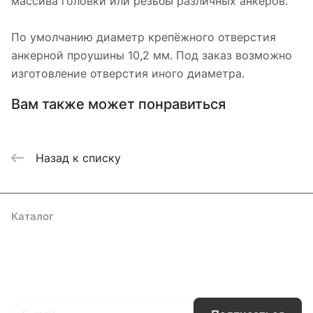
массива головки или резьбы различных анкеров.
По умолчанию диаметр крепёжного отверстия
анкерной проушины 10,2 мм. Под заказ возможно
изготовление отверстия иного диаметра.
Вам также может понравиться
Назад к списку
Каталог
Акции
Бренды
Услуги
Блог
Условия оплаты
Условия доставки
Контакты
Магазины
Гарантия на товар
Документы
Оферта
Подписаться
на новости и акции