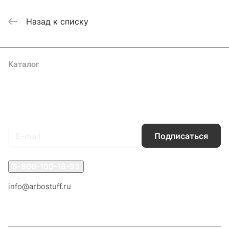
Назад к списку
Каталог
Акции
Бренды
Услуги
Блог
Условия оплаты
Условия доставки
Контакты
Магазины
Гарантия на товар
Документы
Оферта
Подписаться
на новости и акции
Подписаться
8-800-100-18-93
info@arbostuff.ru
г. Липецк, ул. Стаханова 8а.