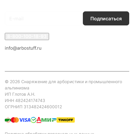
Подписаться
на новости и акции
Подписаться
8-800-100-18-93
info@arbostuff.ru
г. Липецк, ул. Стаханова 8а.
© 2026 Снаряжение для арбористики и промышленного
альпинизма
ИП Глотов А.Н.
ИНН 482424174743
ОГРНИП 313482424600012
Политика обработки персональных данных