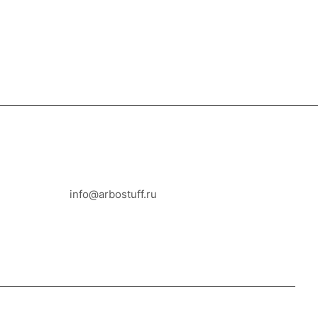
8-800-100-18-93
info@arbostuff.ru
г. Липецк, ул. Стаханова 8а.