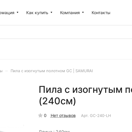
рмация
Как купить
Компания
Контакты
–
лы
Пила с изогнутым полотном GC | SAMURAI
Пила с изогнутым 
(240см)
0
Нет отзывов
Арт.
GC-240-LH
Длина :
240см