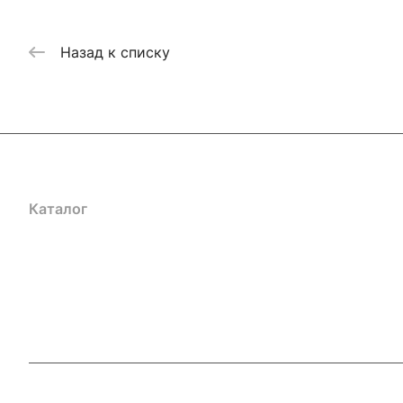
Назад к списку
Каталог
Акции
Бренды
Услуги
Блог
Условия оплаты
Ус
Гарантия на товар
Документы
Оферта