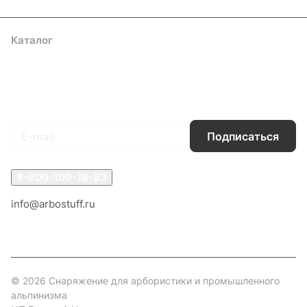
Каталог
Акции
Бренды
Услуги
Блог
Условия оплаты
Условия доставки
Контакты
Магазины
Гарантия на товар
Документы
Оферта
Подписаться
на новости и акции
Подписаться
8-800-100-18-93
info@arbostuff.ru
г. Липецк, ул. Стаханова 8а.
© 2026 Снаряжение для арбористики и промышленного
альпинизма