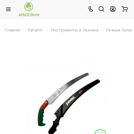
–
–
–
Главная
Каталог
Инструменты и техника
Ручные пилы