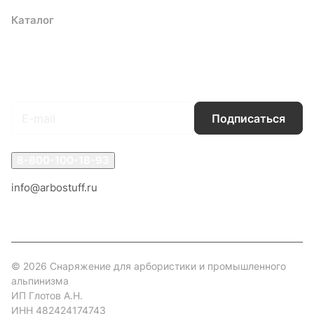
Каталог
Акции
Бренды
Услуги
Блог
Условия оплаты
Условия доставки
Контакты
Магазины
Гарантия на товар
Документы
Оферта
Подписаться
на новости и акции
Подписаться
8-800-100-18-93
info@arbostuff.ru
г. Липецк, ул. Стаханова 8а.
© 2026 Снаряжение для арбористики и промышленного
альпинизма
ИП Глотов А.Н.
ИНН 482424174743