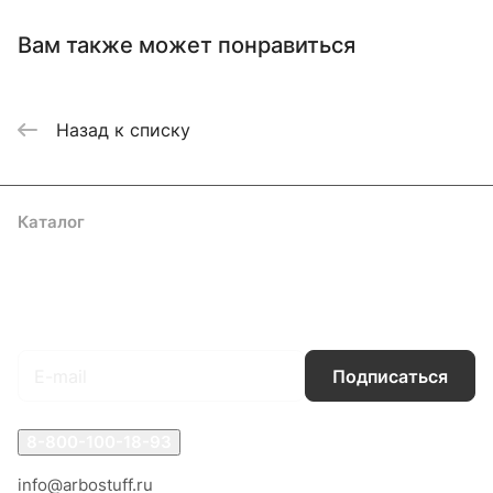
Вам также может понравиться
Назад к списку
Каталог
Акции
Бренды
Услуги
Блог
Условия оплаты
Условия доставки
Контакты
Магазины
Гарантия на товар
Документы
Оферта
Подписаться
на новости и акции
Подписаться
8-800-100-18-93
info@arbostuff.ru