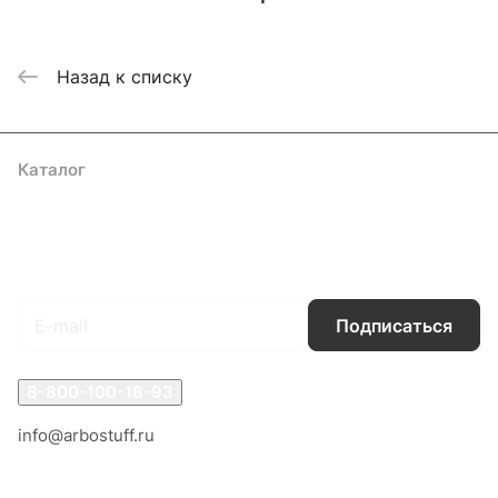
Назад к списку
Каталог
Акции
Бренды
Услуги
Блог
Условия оплаты
Условия доставки
Контакты
Магазины
Гарантия на товар
Документы
Оферта
Подписаться
на новости и акции
Подписаться
8-800-100-18-93
info@arbostuff.ru
г. Липецк, ул. Стаханова 8а.