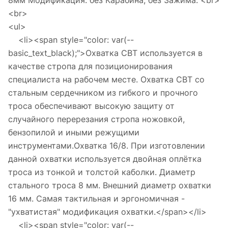
8мм Модификация: без Карабина, без Зажима. <br>
<br>
<ul>
<li><span style="color: var(--
basic_text_black);">Охватка СВТ используется в
качестве стропа для позиционирования
специалиста на рабочем месте. Охватка СВТ со
стальным сердечником из гибкого и прочного
троса обеспечивают высокую защиту от
случайного перерезания стропа ножовкой,
бензопилой и иными режущими
инструментами.Охватка 16/8. При изготовлении
данной охватки используется двойная оплётка
троса из тонкой и толстой каболки. Диаметр
стального троса 8 мм. Внешний диаметр охватки
16 мм. Самая тактильная и эргономичная -
"ухватистая" модификация охватки.</span></li>
<li><span style="color: var(--