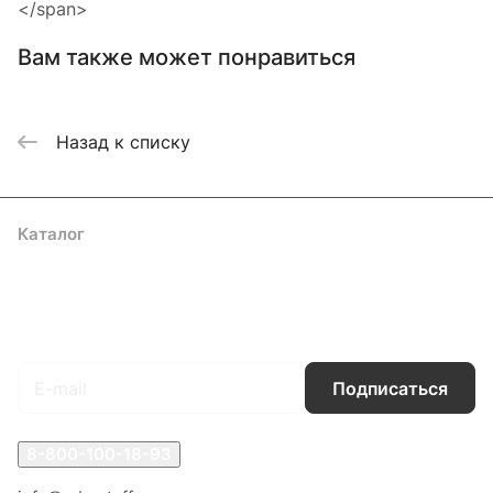
</span>
Вам также может понравиться
Назад к списку
Каталог
Акции
Бренды
Услуги
Блог
Условия оплаты
Условия доставки
Контакты
Магазины
Гарантия на товар
Документы
Оферта
Подписаться
на новости и акции
Подписаться
8-800-100-18-93