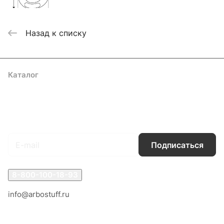
Назад к списку
Каталог
Акции
Бренды
Услуги
Блог
Условия оплаты
Условия доставки
Контакты
Магазины
Гарантия на товар
Документы
Оферта
Подписаться
на новости и акции
Подписаться
8-800-100-18-93
info@arbostuff.ru
г. Липецк, ул. Стаханова 8а.