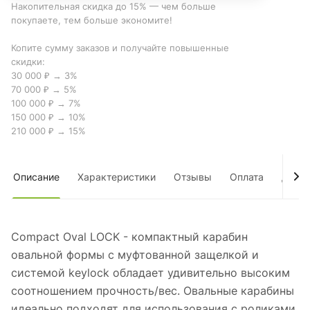
Накопительная скидка до 15% — чем больше
покупаете, тем больше экономите!
Копите сумму заказов и получайте повышенные
скидки:
30 000 ₽ → 3%
70 000 ₽ → 5%
100 000 ₽ → 7%
150 000 ₽ → 10%
210 000 ₽ → 15%
Описание
Характеристики
Отзывы
Оплата
Дост
Compact Oval LOCK - компактный карабин
овальной формы с муфтованной защелкой и
системой keylock обладает удивительно высоким
соотношением прочность/вес. Овальные карабины
идеально подходят для использования с роликами,