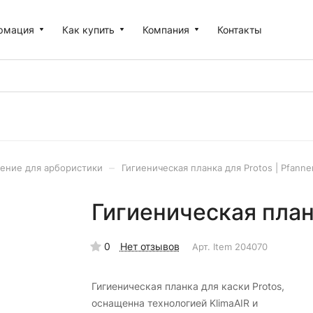
рмация
Как купить
Компания
Контакты
–
ение для арбористики
Гигиеническая планка для Protos | Pfanne
Гигиеническая планк
0
Нет отзывов
Арт.
Item 204070
Гигиеническая планка для каски Protos,
оснащенна технологией KlimaAIR и