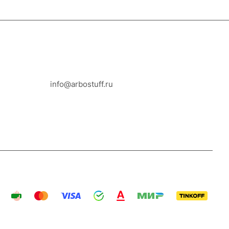
8-800-100-18-93
info@arbostuff.ru
г. Липецк, ул. Стаханова 8а.