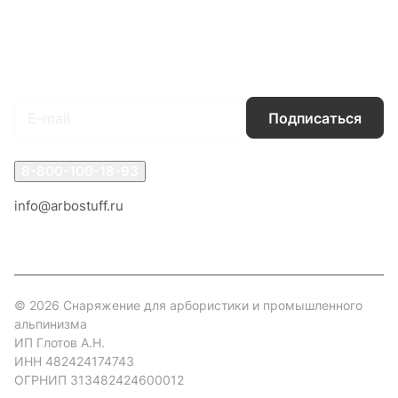
Условия доставки
Контакты
Магазины
Гарантия на товар
Документы
Оферта
Подписаться
на новости и акции
Подписаться
8-800-100-18-93
info@arbostuff.ru
г. Липецк, ул. Стаханова 8а.
© 2026 Снаряжение для арбористики и промышленного
альпинизма
ИП Глотов А.Н.
ИНН 482424174743
ОГРНИП 313482424600012