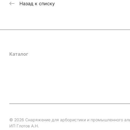
Назад к списку
Каталог
Акции
Бренды
Услуги
Блог
Условия оплаты
Ус
Гарантия на товар
Документы
Оферта
© 2026 Снаряжение для арбористики и промышленного ал
ИП Глотов А.Н.