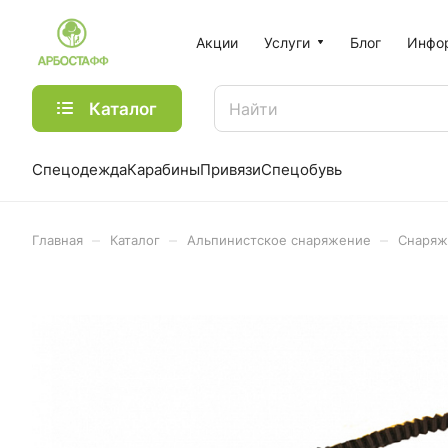
Акции
Услуги
Блог
Инфо
Каталог
Спецодежда
Карабины
Привязи
Спецобувь
–
–
–
Главная
Каталог
Альпинистское снаряжение
Снаряж