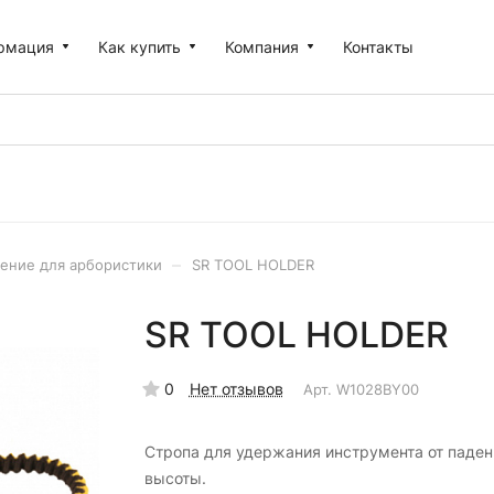
рмация
Как купить
Компания
Контакты
–
ение для арбористики
SR TOOL HOLDER
SR TOOL HOLDER
0
Нет отзывов
Арт.
W1028BY00
Стропа для удержания инструмента от паден
высоты.