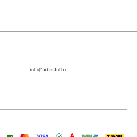
8-800-100-18-93
info@arbostuff.ru
г. Липецк, ул. Стаханова 8а.