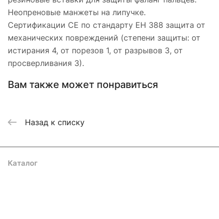
Неопреновые манжеты на липучке.
Сертификации CE по стандарту ЕН 388 защита от
механических повреждений (степени защиты: от
истирания 4, от порезов 1, от разрывов 3, от
просверливания 3).
Вам также может понравиться
Назад к списку
Каталог
Акции
Бренды
Услуги
Блог
Условия оплаты
Условия доставки
Контакты
Магазины
Гарантия на товар
Документы
Оферта
Подписаться
на новости и акции