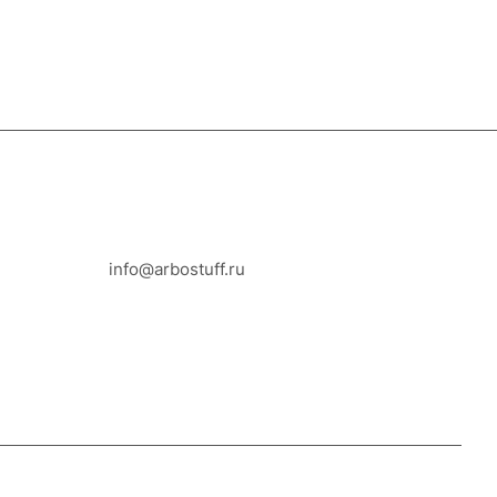
8-800-100-18-93
info@arbostuff.ru
г. Липецк, ул. Стаханова 8а.