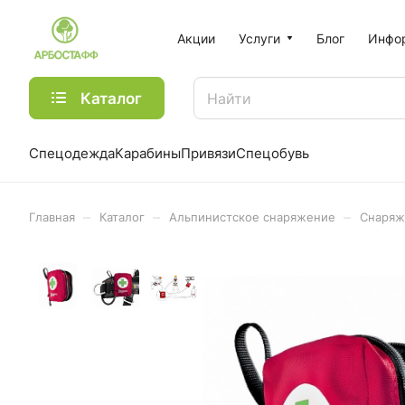
Акции
Услуги
Блог
Инфо
Каталог
Спецодежда
Карабины
Привязи
Спецобувь
–
–
–
Главная
Каталог
Альпинистское снаряжение
Снаряж