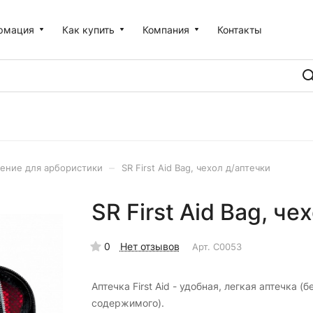
рмация
Как купить
Компания
Контакты
–
ение для арбористики
SR First Aid Bag, чехол д/аптечки
SR First Aid Bag, че
0
Нет отзывов
Арт.
C0053
Аптечка First Aid - удобная, легкая аптечка (б
содержимого).