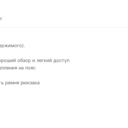
т
держимого).
роший обзор и легкий доступ
епления на пояс
ть ремня рюкзака