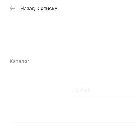
Назад к списку
Каталог
Акции
Бренды
Услуги
Блог
Условия оплаты
Ус
Гарантия на товар
Документы
Оферта
Подписаться
на новости и акции