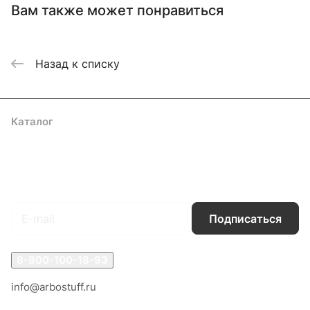
Вам также может понравиться
Назад к списку
Каталог
Акции
Бренды
Услуги
Блог
Условия оплаты
Условия доставки
Контакты
Магазины
Гарантия на товар
Документы
Оферта
Подписаться
на новости и акции
Подписаться
8-800-100-18-93
info@arbostuff.ru