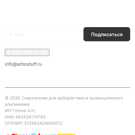
Гарантия на товар
Документы
Оферта
Подписаться
на новости и акции
Подписаться
8-800-100-18-93
info@arbostuff.ru
г. Липецк, ул. Стаханова 8а.
© 2026 Снаряжение для арбористики и промышленного
альпинизма
ИП Глотов А.Н.
ИНН 482424174743
ОГРНИП 313482424600012