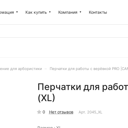
рмация
Как купить
Компания
Контакты
–
ение для арбористики
Перчатки для работы с верёвкой PRO |C
Перчатки для рабо
(XL)
0
Нет отзывов
Арт.
2045_XL
Размер :
XL