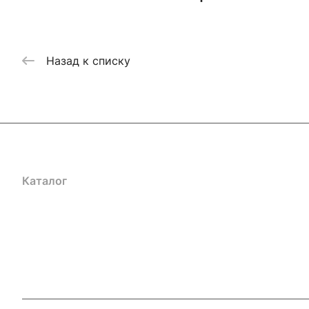
Назад к списку
Каталог
Акции
Бренды
Услуги
Блог
Условия оплаты
Ус
Гарантия на товар
Документы
Оферта