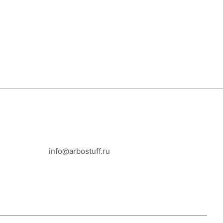
8-800-100-18-93
info@arbostuff.ru
г. Липецк, ул. Стаханова 8а.