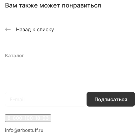
Вам также может понравиться
Назад к списку
Каталог
Акции
Бренды
Услуги
Блог
Условия оплаты
Условия доставки
Контакты
Магазины
Гарантия на товар
Документы
Оферта
Подписаться
на новости и акции
Подписаться
8-800-100-18-93
info@arbostuff.ru