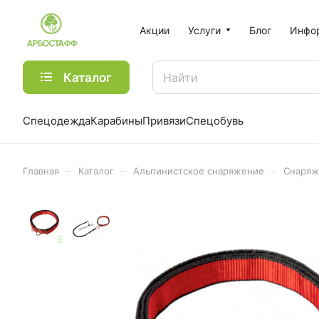
Акции
Услуги
Блог
Инфо
Каталог
Спецодежда
Карабины
Привязи
Спецобувь
–
–
–
Главная
Каталог
Альпинистское снаряжение
Снаряж