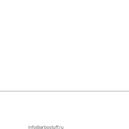
8-800-100-18-93
info@arbostuff.ru