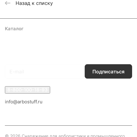
Назад к списку
Каталог
Акции
Бренды
Услуги
Блог
Условия оплаты
Условия доставки
Контакты
Магазины
Гарантия на товар
Документы
Оферта
Подписаться
на новости и акции
Подписаться
8-800-100-18-93
info@arbostuff.ru
г. Липецк, ул. Стаханова 8а.
© 2026 Снаряжение для арбористики и промышленного