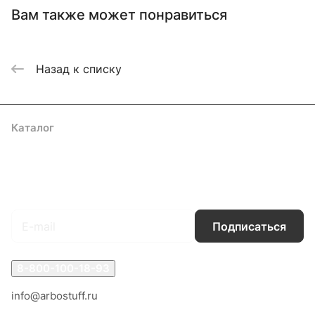
Вам также может понравиться
Назад к списку
Каталог
Акции
Бренды
Услуги
Блог
Условия оплаты
Условия доставки
Контакты
Магазины
Гарантия на товар
Документы
Оферта
Подписаться
на новости и акции
Подписаться
8-800-100-18-93
info@arbostuff.ru