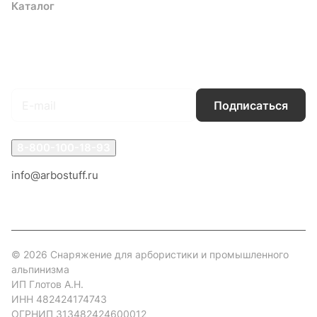
Каталог
Акции
Бренды
Услуги
Блог
Условия оплаты
Условия доставки
Контакты
Магазины
Гарантия на товар
Документы
Оферта
Подписаться
на новости и акции
Подписаться
8-800-100-18-93
info@arbostuff.ru
г. Липецк, ул. Стаханова 8а.
© 2026 Снаряжение для арбористики и промышленного
альпинизма
ИП Глотов А.Н.
ИНН 482424174743
ОГРНИП 313482424600012