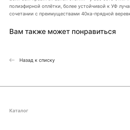
полиэфирной оплётки, более устойчивой к УФ луч
сочетании с преимуществами 40ка-прядной веревк
Вам также может понравиться
Назад к списку
Каталог
Акции
Бренды
Услуги
Блог
Условия оплаты
Ус
Гарантия на товар
Документы
Оферта