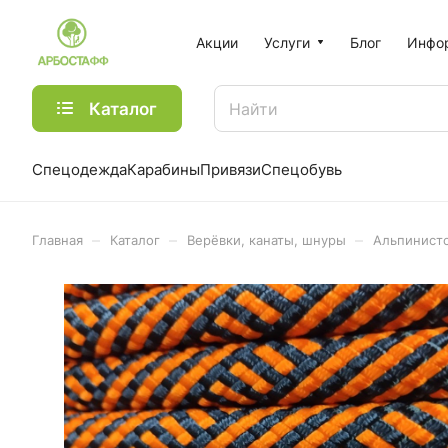
Акции
Услуги
Блог
Инфо
Каталог
Спецодежда
Карабины
Привязи
Спецобувь
–
–
–
Главная
Каталог
Верёвки, канаты, шнуры
Альпинистс