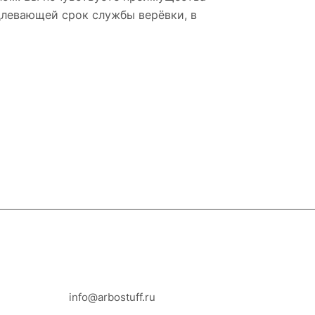
длевающей срок службы верёвки, в
8-800-100-18-93
info@arbostuff.ru