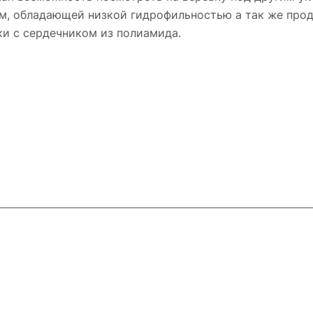
ам, обладающей низкой гидрофильностью а так же про
и с сердечником из полиамида.
ловия доставки
Контакты
Магазины