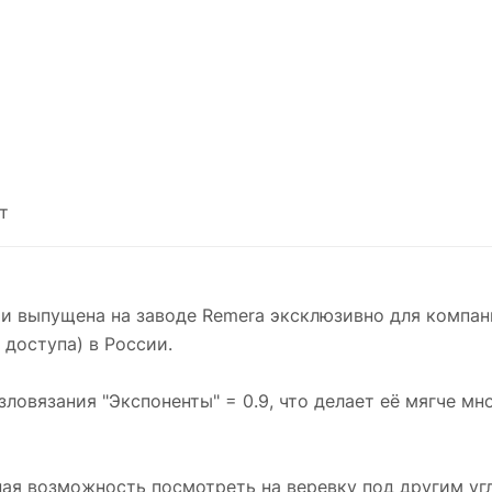
т
а и выпущена на заводе Remera эксклюзивно для компа
доступа) в России.
зловязания "Экспоненты" = 0.9, что делает её мягче м
ичная возможность посмотреть на веревку под другим у