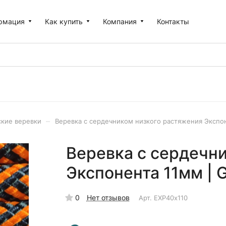
рмация
Как купить
Компания
Контакты
–
кие веревки
Веревка с сердечником низкого растяжения Экспон
Веревка с сердечн
Экспонента 11мм | 
0
Нет отзывов
Арт.
EXP40х110