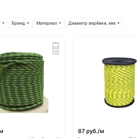
я
Бренд
Материал
Диаметр верёвки, мм
м
87 руб./
м