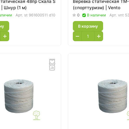
статическая 48пр Скала S
Веревка статическая ТМ
| Шнур (1 м)
(спорттуризм) | Vento
аличии
Арт.
st 961600511 d10
0
В наличии
Арт.
vnt 5
ну
В корзину