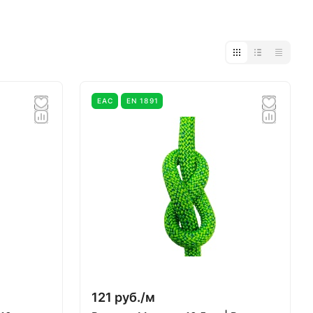
EAC
EN 1891
121 руб./
м