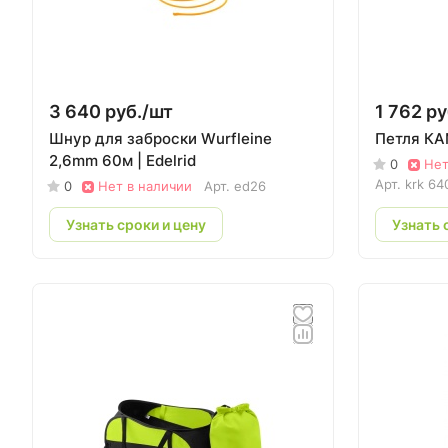
3 640 руб./
шт
1 762 ру
Шнур для заброски Wurfleine
Петля КА
2,6mm 60м | Edelrid
0
Нет
Арт.
krk 64
0
Нет в наличии
Арт.
ed26
Узнать сроки и цену
Узнать 