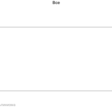
Все
ловия доставки
Контакты
Магазины
ьпинизма