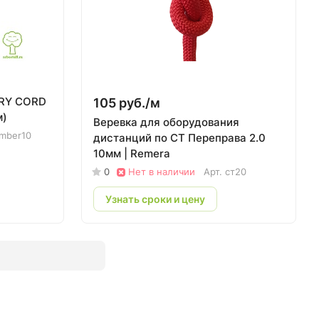
RY CORD
105 руб./
м
м)
Веревка для оборудования
imber10
дистанций по СТ Переправа 2.0
10мм | Remera
0
Нет в наличии
Арт.
ст20
Узнать сроки и цену