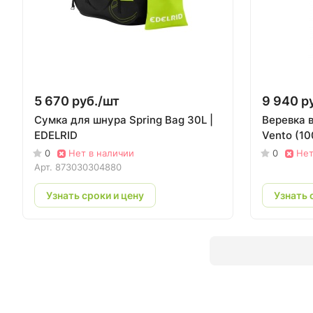
5 670 руб./
шт
9 940 ру
Сумка для шнура Spring Bag 30L |
Веревка в
EDELRID
Vento (10
0
Нет в наличии
0
Нет
Арт.
873030304880
Узнать сроки и цену
Узнать 