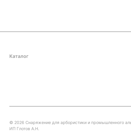
Каталог
Акции
Бренды
Услуги
Блог
Условия оплаты
Ус
Гарантия на товар
Документы
Оферта
© 2026 Снаряжение для арбористики и промышленного ал
ИП Глотов А.Н.