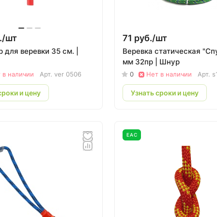
./
шт
71 руб./
шт
 для веревки 35 см. |
Веревка статическая "Спу
мм 32пр | Шнур
 в наличии
Арт.
ver 0506
0
Нет в наличии
Арт.
s
сроки и цену
Узнать сроки и цену
EAC