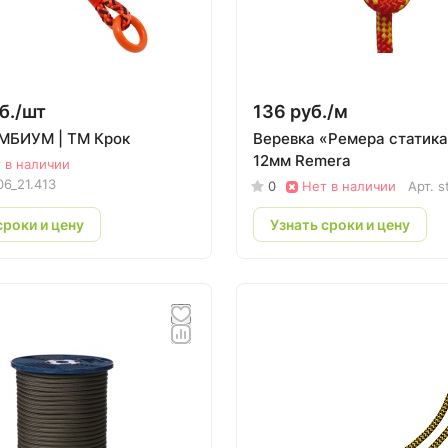
б./
шт
136 руб./
м
МБИУМ | ТМ Крок
Веревка «Ремера статика
12мм Remera
 в наличии
06_21.413
0
Нет в наличии
Арт.
s
сроки и цену
Узнать сроки и цену