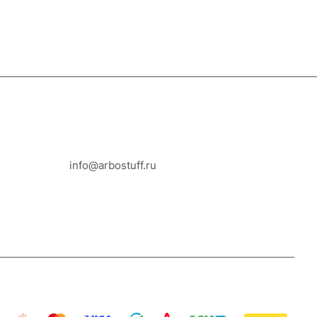
8-800-100-18-93
info@arbostuff.ru
г. Липецк, ул. Стаханова 8а.