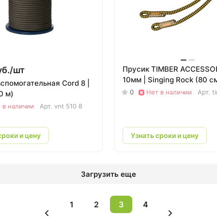
Прусик TIMBER ACCESSO
б./
шт
10мм | Singing Rock (80 с
спомогательная Cord 8 |
0
Нет в наличии
Арт.
t
0 м)
 в наличии
Арт.
vnt 510 8
сроки и цену
Узнать сроки и цену
Загрузить еще
1
2
3
4