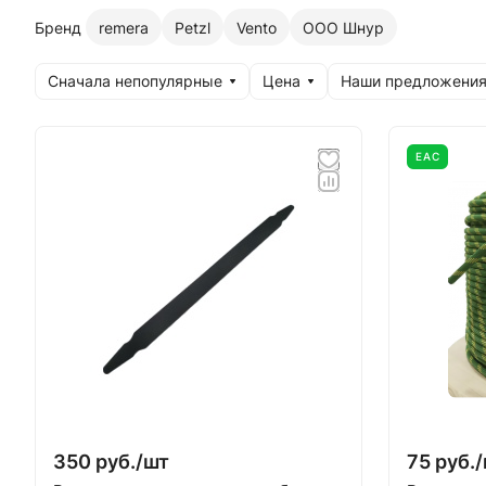
Бренд
remera
Petzl
Vento
ООО Шнур
Сначала непопулярные
Цена
Наши предложени
EAC
350 руб./
шт
75 руб./