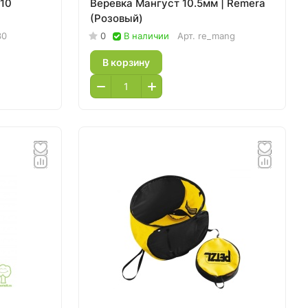
-10
Веревка Мангуст 10.5мм | Remera
(Розовый)
30
0
В наличии
Арт.
re_mang
В корзину