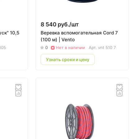
8 540 руб./
шт
ск" 10,5
Веревка вспомогательная Cord 7
(100 м) | Vento
105
0
Нет в наличии
Арт.
vnt 510 7
Узнать сроки и цену