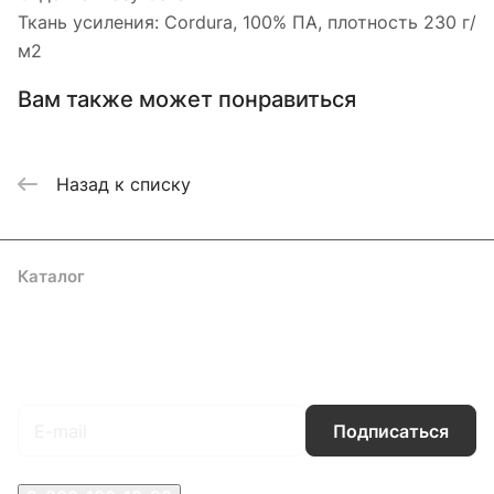
Ткань усиления: Cordura, 100% ПА, плотность 230 г/
м2
Вам также может понравиться
Назад к списку
Каталог
Акции
Бренды
Услуги
Блог
Условия оплаты
Условия доставки
Контакты
Магазины
Гарантия на товар
Документы
Оферта
Подписаться
на новости и акции
Подписаться