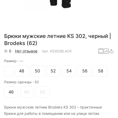
Брюки мужские летние KS 302, черный |
Brodeks (62)
0
Нет отзывов
Арт.
KS302BLACK
Размер :
—
48
50
52
54
56
58
Размер одежды :
62
46
60
62
Брюки мужские летние Brodeks KS 302 – практичные
брюки для работы в помещении или на улице летом.