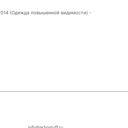
-2014 (Одежда повышенной видимости) -
8-800-100-18-93
info@arbostuff.ru