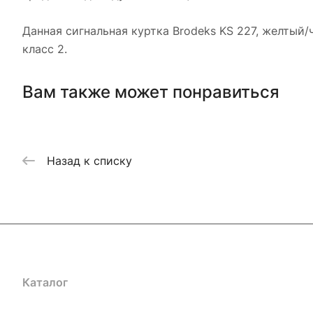
Данная сигнальная куртка Brodeks KS 227, желтый
класс 2.
Вам также может понравиться
Назад к списку
Каталог
Акции
Бренды
Услуги
Блог
Условия оплаты
Ус
Гарантия на товар
Документы
Оферта