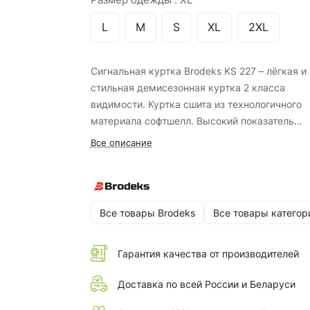
L
M
S
XL
2XL
Сигнальная куртка Brodeks KS 227 – лёгкая и
стильная демисезонная куртка 2 класса
видимости. Куртка сшита из технологичного
материала софтшелл. Высокий показатель
водонепроницаемости в 10 000 мм гарантир
Все описание
надёжную защиту от ветра и осадков.
Все товары Brodeks
Все товары категор
Гарантия качества от производителей
Доставка по всей России и Беларуси