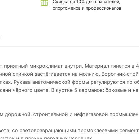
Скидка до 10% для спасателей,
спортсменов и профессионалов
т
т приятный микроклимат внутри. Материал тянется в 4 
нённой спинкой застёгивается на молнию. Воротник-ст
опках. Рукава анатомической формы регулируются по о
ани чёрного цвета. В куртке 5 карманов: боковые и н
м дорожной, строительной и нефтегазовой промышлен
цвета, со световозвращающими термоклеевыми сегмент
суток и в плохих погодных условиях.