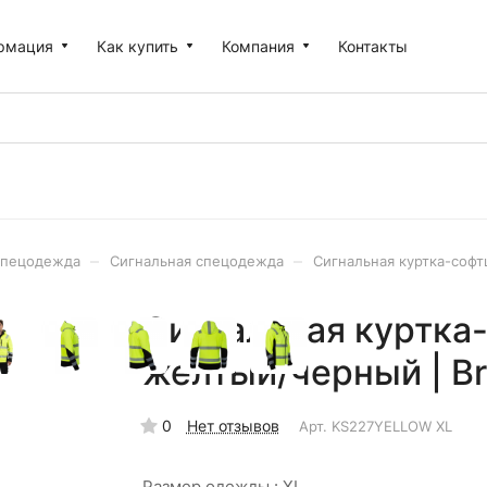
рмация
Как купить
Компания
Контакты
–
–
пецодежда
Сигнальная спецодежда
Сигнальная куртка-софт
Сигнальная куртка
желтый/черный | Br
0
Нет отзывов
Арт.
KS227YELLOW XL
Размер одежды :
XL