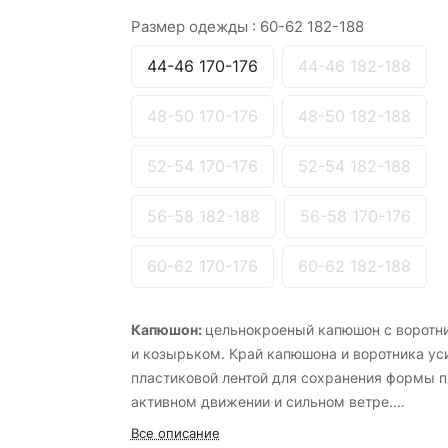
Размер одежды :
60-62 182-188
44-46 170-176
44-46 182-188
48-50 170-176
48-50 182-188
52-54 170-176
52-54 182-188
56-58 182-188
56-58 170-176
60-62 170-176
60-62 182-188
Капюшон:
цельнокроеный капюшон с воротн
и козырьком. Край капюшона и воротника ус
пластиковой лентой для сохранения формы 
активном движении и сильном ветре.
Карманы:
2 нагрудных кармана с клапаном и
Все описание