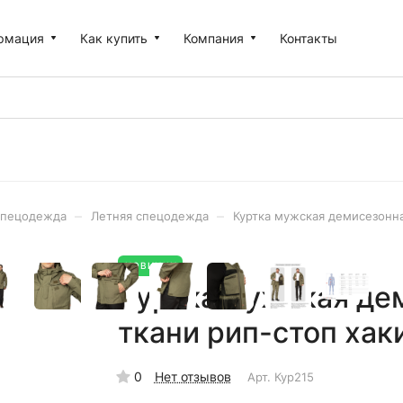
рмация
Как купить
Компания
Контакты
–
–
пецодежда
Летняя спецодежда
Куртка мужская демисезонна
НОВИНКИ
Куртка мужская де
ткани рип-стоп хаки
0
Нет отзывов
Арт.
Кур215