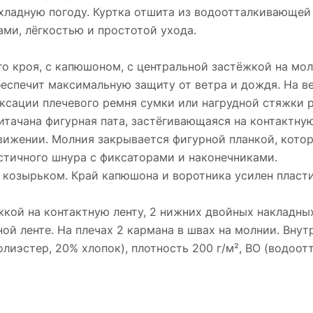
хладную погоду. Куртка отшита из водоотталкивающей т
ми, лёгкостью и простотой ухода.
ого кроя, с капюшоном, с центральной застёжкой на мо
беспечит максимальную защиту от ветра и дождя. На в
иксации плечевого ремня сумки или нагрудной стяжки 
итачана фигурная пата, застёгивающаяся на контактну
вижении. Молния закрывается фигурной планкой, котор
стичного шнура с фиксаторами и наконечниками.
козырьком. Край капюшона и воротника усилен пласт
жкой на контактную ленту, 2 нижних двойных накладны
ой ленте. На плечах 2 кармана в швах на молнии. Внут
лиэстер, 20% хлопок), плотность 200 г/м², ВО (водоот