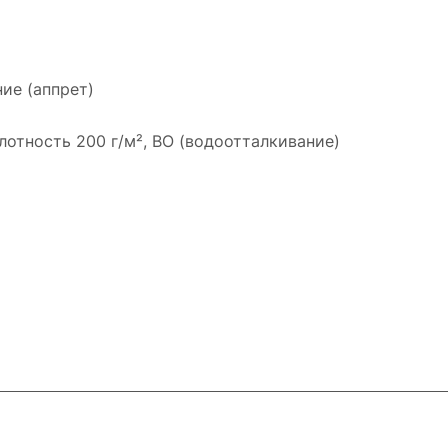
ие (аппрет)
лотность 200 г/м², ВО (водоотталкивание)