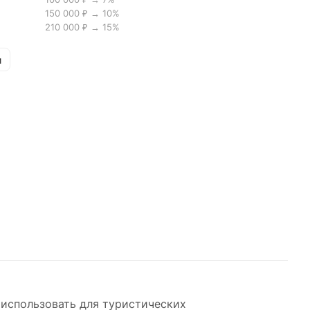
150 000 ₽ → 10%
и и
210 000 ₽ → 15%
х на
и
(80%
 ВО
использовать для туристических