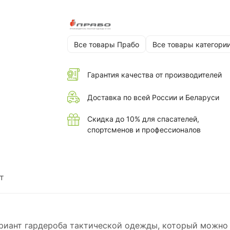
застёжкой на контактную ленту, 2 нижних
двойных накладных кармана с вертикальным
горизонтальными входами с клапанами на
контактной ленте. На плечах 2 кармана в шва
Все товары Прабо
Все товары категори
молнии. Внутренний накладной карман на
молнии.
Гарантия качества от производителей
Состав основной ткани:
смесовая рип-стоп 
полиэстер, 20% хлопок), плотность 200 г/м²,
Доставка по всей России и Беларуси
(водоотталкивание)
Скидка до 10% для спасателей,
спортсменов и профессионалов
т
риант гардероба тактической одежды, который можно 