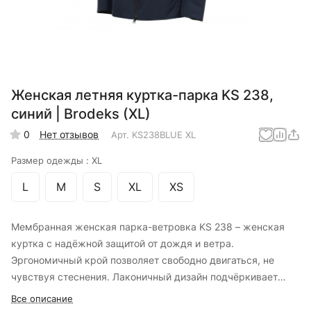
Женская летняя куртка-парка KS 238,
синий | Brodeks (XL)
0
Нет отзывов
Арт.
KS238BLUE XL
Размер одежды :
XL
L
M
S
XL
XS
Мембранная женская парка-ветровка KS 238 – женская
куртка с надёжной защитой от дождя и ветра.
Эргономичный крой позволяет свободно двигаться, не
чувствуя стеснения. Лаконичный дизайн подчёркивает
представительный образ её обладательницы. Парка
Все описание
подойдёт для повседневной носки в городе и на работе, а