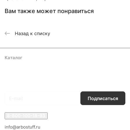
Вам также может понравиться
Назад к списку
Каталог
Акции
Бренды
Услуги
Блог
Условия оплаты
Условия доставки
Контакты
Магазины
Гарантия на товар
Документы
Оферта
Подписаться
на новости и акции
Подписаться
8-800-100-18-93
info@arbostuff.ru